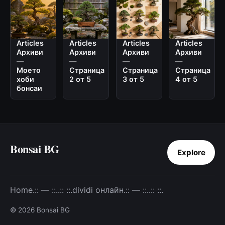
Articles
Articles
Articles
Articles
Архиви
Архиви
Архиви
Архиви
—
—
—
—
Моето
Страница
Страница
Страница
хоби
2 от 5
3 от 5
4 от 5
бонсаи
Bonsai BG
Explore
Home
.:: — ::.
.:: ::.
dividi онлайн
.:: — ::.
.:: ::.
© 2026 Bonsai BG