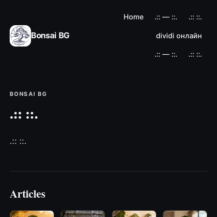
Home
.:: — ::.
.:: ::.
Bonsai BG
dividi онлайн
.:: — ::.
.:: ::.
BONSAI BG
.:: ::.
.:: ::.
Articles